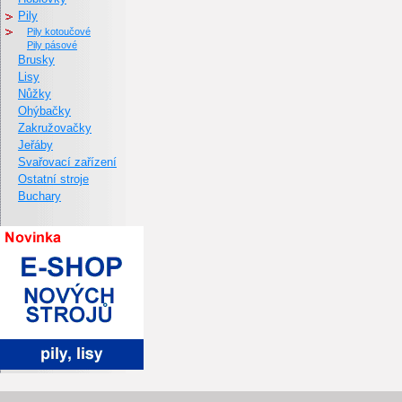
Pily
pily kotoučové
pily pásové
Brusky
Lisy
Nůžky
Ohýbačky
Zakružovačky
Jeřáby
Svařovací zařízení
Ostatní stroje
Buchary