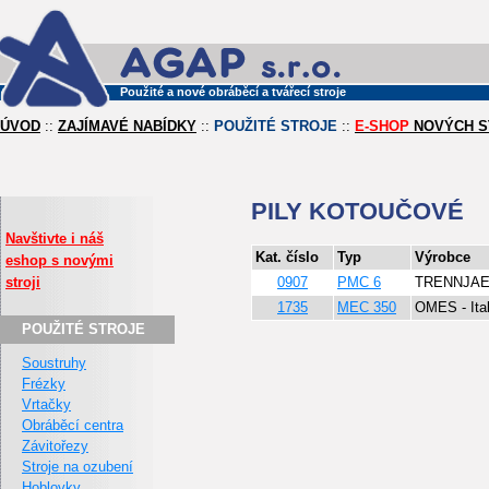
Použité a nové obráběcí a tvářecí stroje
ÚVOD
::
ZAJÍMAVÉ NABÍDKY
::
POUŽITÉ STROJE
::
E-SHOP
NOVÝCH S
PILY KOTOUČOVÉ
Navštivte i náš
Kat. číslo
Typ
Výrobce
eshop s novými
stroji
0907
PMC 6
TRENNJA
1735
MEC 350
OMES - Ital
POUŽITÉ STROJE
Soustruhy
Frézky
Vrtačky
Obráběcí centra
Závitořezy
Stroje na ozubení
Hoblovky