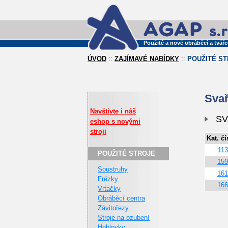
Použité a nové obráběcí a tvářec
ÚVOD
::
ZAJÍMAVÉ NABÍDKY
::
POUŽITÉ S
Svař
Navštivte i náš
SV
eshop s novými
stroji
Kat. čí
113
POUŽITÉ STROJE
159
Soustruhy
161
Frézky
166
Vrtačky
Obráběcí centra
Závitořezy
Stroje na ozubení
Hoblovky