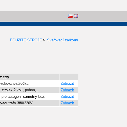
POUŽITÉ STROJE
>
Svařovací zařízení
metry
azvuková svářečka
Zobrazit
í strojek 2 kol., pohon,...
Zobrazit
 pro autogen- samotný bez...
Zobrazit
vací trafo 380/220V
Zobrazit