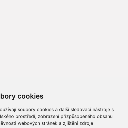
bory cookies
užívají soubory cookies a další sledovací nástroje s
elského prostředí, zobrazení přizpůsobeného obsahu
těvnosti webových stránek a zjištění zdroje
měna nastavení cookies
|
Ochrana osobních dat