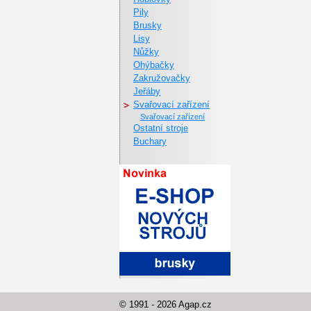
Pily
Brusky
Lisy
Nůžky
Ohýbačky
Zakružovačky
Jeřáby
Svařovací zařízení
svařovací zařízení
Ostatní stroje
Buchary
© 1991 - 2026 Agap.cz