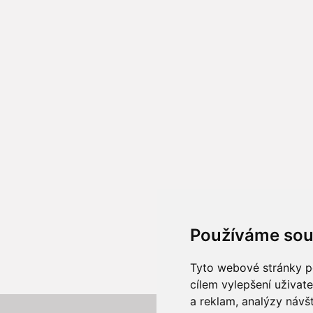
Používáme sou
Tyto webové stránky po
cílem vylepšení uživat
a reklam, analýzy návš
Z