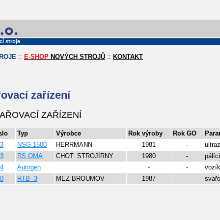
í stroje
TROJE
::
E-SHOP
NOVÝCH STROJŮ
::
KONTAKT
ovací zařízení
AŘOVACÍ ZAŘÍZENÍ
slo
Typ
Výrobce
Rok výroby
Rok GO
Para
3
NSG 1500
HERRMANN
1981
-
ultr
3
RS OMA
CHOT. STROJÍRNY
1980
-
pálíc
4
Autogen
-
-
vozík
0
RTB -3
MEZ BROUMOV
1987
-
svařo