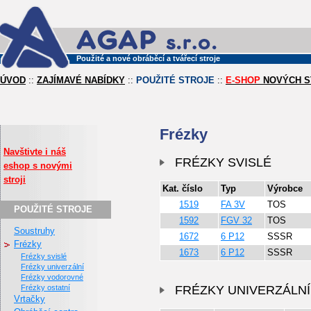
Použité a nové obráběcí a tvářecí stroje
ÚVOD
::
ZAJÍMAVÉ NABÍDKY
::
POUŽITÉ STROJE
::
E-SHOP
NOVÝCH S
Frézky
Navštivte i náš
FRÉZKY SVISLÉ
eshop s novými
stroji
Kat. číslo
Typ
Výrobce
1519
FA 3V
TOS
POUŽITÉ STROJE
1592
FGV 32
TOS
Soustruhy
1672
6 P12
SSSR
Frézky
1673
6 P12
SSSR
frézky svislé
frézky univerzální
frézky vodorovné
frézky ostatní
FRÉZKY UNIVERZÁLNÍ
Vrtačky