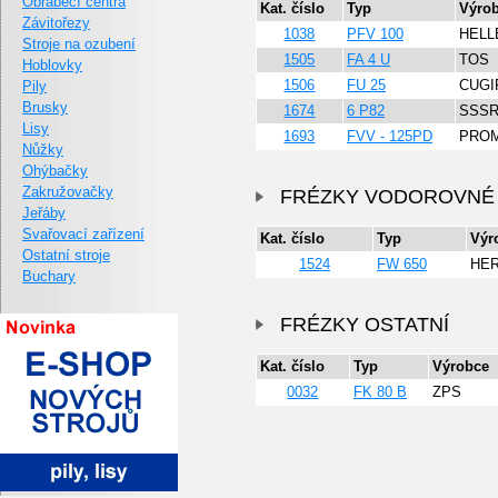
Obráběcí centra
Kat. číslo
Typ
Výro
Závitořezy
1038
PFV 100
HELL
Stroje na ozubení
1505
FA 4 U
TOS
Hoblovky
1506
FU 25
CUGI
Pily
Brusky
1674
6 P82
SSS
Lisy
1693
FVV - 125PD
PRO
Nůžky
Ohýbačky
Zakružovačky
FRÉZKY VODOROVNÉ
Jeřáby
Svařovací zařízení
Kat. číslo
Typ
Výr
Ostatní stroje
1524
FW 650
HE
Buchary
FRÉZKY OSTATNÍ
Kat. číslo
Typ
Výrobce
0032
FK 80 B
ZPS