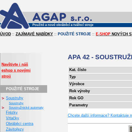
Použité a nové obráběcí a tvářecí stroje
ÚVOD
::
ZAJÍMAVÉ NABÍDKY
::
POUŽITÉ STROJE
::
E-SHOP
NOVÝCH S
APA 42 - SOUSTRU
Navštivte i náš
Kat. číslo
eshop s novými
stroji
Typ
Výrobce
POUŽITÉ STROJE
Rok výroby
Soustruhy
Rok GO
soustruhy
Parametry
soustružnické automaty
Frézky
Chcete další informace? Kontaktuje 
Vrtačky
Obráběcí centra
Závitořezy