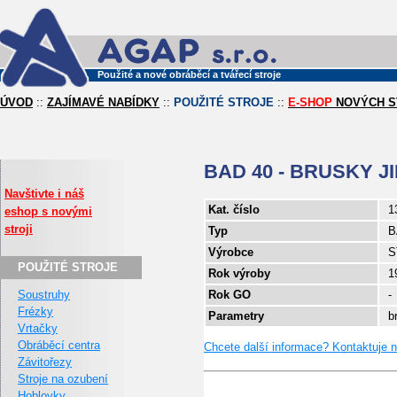
Použité a nové obráběcí a tvářecí stroje
ÚVOD
::
ZAJÍMAVÉ NABÍDKY
::
POUŽITÉ STROJE
::
E-SHOP
NOVÝCH S
BAD 40 - BRUSKY JI
Navštivte i náš
Kat. číslo
1
eshop s novými
stroji
Typ
B
Výrobce
S
POUŽITÉ STROJE
Rok výroby
1
Soustruhy
Rok GO
-
Frézky
Parametry
b
Vrtačky
Obráběcí centra
Chcete další informace? Kontaktuje 
Závitořezy
Stroje na ozubení
Hoblovky