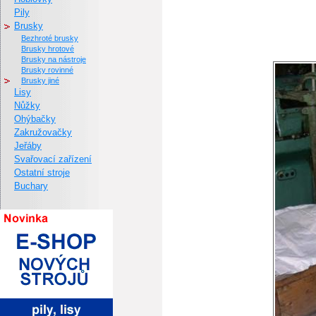
Pily
Brusky
bezhroté brusky
brusky hrotové
brusky na nástroje
brusky rovinné
brusky jiné
Lisy
Nůžky
Ohýbačky
Zakružovačky
Jeřáby
Svařovací zařízení
Ostatní stroje
Buchary